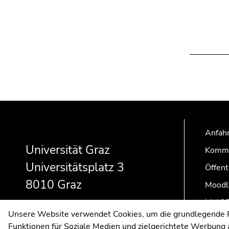
Beginn
Ende
Ende
des
dieses
dieses
Seitenbereichs:
Seitenbereichs.
Seitenbereichs.
Anfahr
Zusatzinformationen:
Zur
Zur
Universität Graz
Kommu
Übersicht
Übersicht
Universitätsplatz 3
der
der
Öffent
Seitenbereiche
Seitenbereiche
8010 Graz
Moodl
UNIGR
Unsere Website verwendet Cookies, um die grundlegende Fu
Funktionen für Soziale Medien und zielgerichtete Werbung a