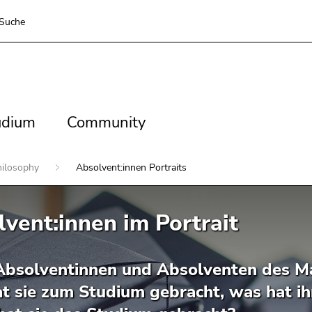
Suche
dium
Community
udium
Community
Philosophy
Absolvent:innen Portraits
vent:innen im Portrait
Absolventinnen und Absolventen des M
t sie zum Studium gebracht, was hat i