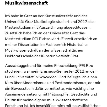
4)
Musikwissenschaft
Zu
den
Ich habe in Graz an der Kunstuniversität und der
Zusatzinformationen
Universität Graz Musikologie studiert und 2017 das
(Zugriffstaste
Masterstudium mit Auszeichnung abgeschlossen.
5)
Zusätzlich habe ich an der Universität Graz das
Zu
Masterstudium PELP absolviert. Zurzeit arbeite ich an
den
meiner Dissertation im Fachbereich Historische
Seiteneinstellungen
Musikwissenschaft an der wissenschaftlichen
(Benutzer/Sprache)
Doktoratsschule der Kunstuniversität Graz.
(Zugriffstaste
8)
Ausschlaggebend für meine Entscheidung, PELP zu
Zur
studieren, war mein Erasmus-Semester 2012 an der
Suche
Lund Universität in Schweden. Dort belegte ich einen
(Zugriffstaste
Kurs über Modernismus und Postmodernismus, der mir
9)
ein Bewusstsein dafür vermittelte, wie wichtig eine
Auseinandersetzung mit Philosophie, Geschichte und
Ende
Politik für meine eigene musikwissenschaftliche
dieses
Forschung ist. Ich beschäftige mich mit polystilistischen