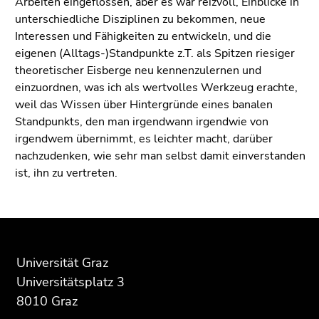
Arbeiten eingeflossen, aber es war reizvoll, Einblicke in
unterschiedliche Disziplinen zu bekommen, neue
Interessen und Fähigkeiten zu entwickeln, und die
eigenen (Alltags-)Standpunkte z.T. als Spitzen riesiger
theoretischer Eisberge neu kennenzulernen und
einzuordnen, was ich als wertvolles Werkzeug erachte,
weil das Wissen über Hintergründe eines banalen
Standpunkts, den man irgendwann irgendwie von
irgendwem übernimmt, es leichter macht, darüber
nachzudenken, wie sehr man selbst damit einverstanden
ist, ihn zu vertreten.
Beginn
Ende
Ende
des
dieses
dieses
Seitenbereichs:
Seitenbereichs.
Seitenbereichs.
Universität Graz
Zusatzinformationen:
Zur
Zur
Universitätsplatz 3
Übersicht
Übersicht
8010 Graz
der
der