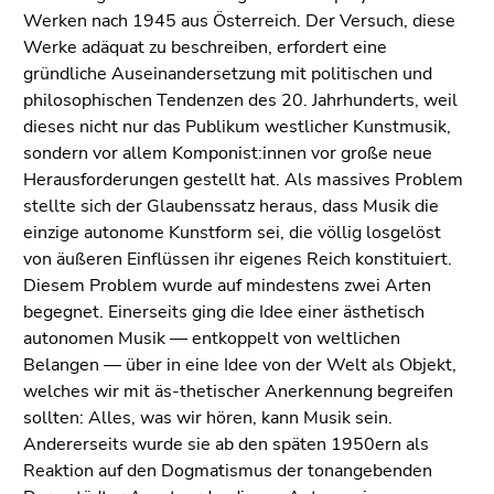
Seitenbereichs.
Werken nach 1945 aus Österreich. Der Versuch, diese
Zur
Werke adäquat zu beschreiben, erfordert eine
Übersicht
gründliche Auseinandersetzung mit politischen und
der
philosophischen Tendenzen des 20. Jahrhunderts, weil
Seitenbereiche
dieses nicht nur das Publikum westlicher Kunstmusik,
sondern vor allem Komponist:innen vor große neue
Herausforderungen gestellt hat. Als massives Problem
stellte sich der Glaubenssatz heraus, dass Musik die
einzige autonome Kunstform sei, die völlig losgelöst
von äußeren Einflüssen ihr eigenes Reich konstituiert.
Diesem Problem wurde auf mindestens zwei Arten
begegnet. Einerseits ging die Idee einer ästhetisch
autonomen Musik — entkoppelt von weltlichen
Belangen — über in eine Idee von der Welt als Objekt,
welches wir mit äs-thetischer Anerkennung begreifen
sollten: Alles, was wir hören, kann Musik sein.
Andererseits wurde sie ab den späten 1950ern als
Reaktion auf den Dogmatismus der tonangebenden