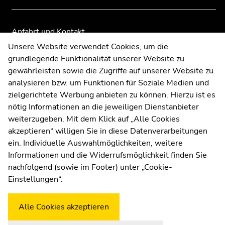
Seitenbereiche
Seitenbereiche
Anfahrt und Kontakt
Kommunikation und Öffentlichkeitsarbeit
Unsere Website verwendet Cookies, um die
grundlegende Funktionalität unserer Website zu
Moodle
gewährleisten sowie die Zugriffe auf unserer Website zu
UNIGRAZonline
analysieren bzw. um Funktionen für Soziale Medien und
Impressum
zielgerichtete Werbung anbieten zu können. Hierzu ist es
Datenschutzerklärung
nötig Informationen an die jeweiligen Dienstanbieter
Cookie-Einstellungen
weiterzugeben. Mit dem Klick auf „Alle Cookies
Barrierefreiheitserklärung
akzeptieren“ willigen Sie in diese Datenverarbeitungen
ein. Individuelle Auswahlmöglichkeiten, weitere
Informationen und die Widerrufsmöglichkeit finden Sie
nachfolgend (sowie im Footer) unter „Cookie-
Wetterstation
Uni Graz
Einstellungen“.
Alle Cookies akzeptieren