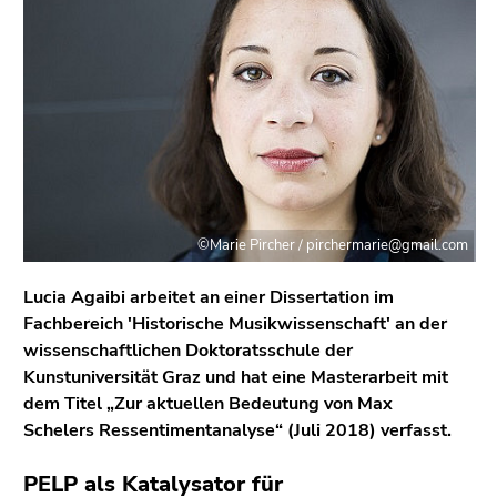
bestätigen
Sie diesen
Link.
Beginn
Zum
des
Inhalt
Seitenbereichs:
(Zugriffstaste
Seitenbereiche:
1)
Zur
Positionsanzeige
©Marie Pircher / pirchermarie@gmail.com
(Zugriffstaste
2)
Lucia Agaibi arbeitet an einer Dissertation im
Zur
Fachbereich 'Historische Musikwissenschaft' an der
Hauptnavigation
wissenschaftlichen Doktoratsschule der
(Zugriffstaste
Kunstuniversität Graz und hat eine Masterarbeit mit
3)
dem Titel „Zur aktuellen Bedeutung von Max
Zur
Schelers Ressentimentanalyse“ (Juli 2018) verfasst.
Unternavigation
(Zugriffstaste
PELP als Katalysator für